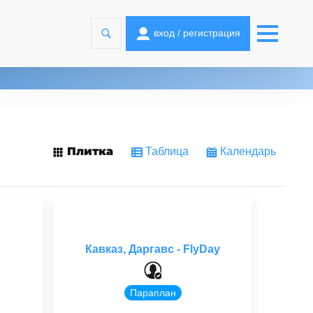
вход / регистрация
Плитка
Таблица
Календарь
Кавказ, Даргавс - FlyDay
Параплан