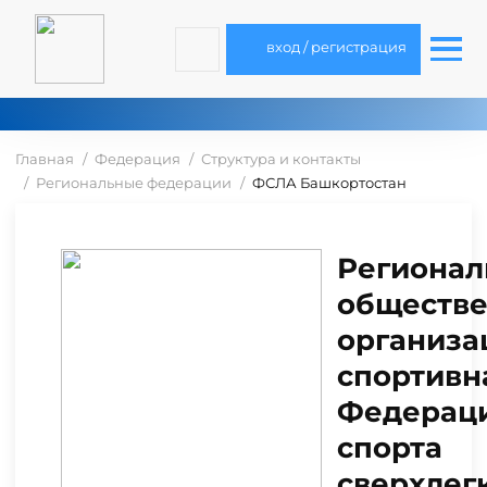
вход / регистрация
Главная
Федерация
Структура и контакты
Региональные федерации
ФСЛА Башкортостан
Регионал
обществ
организа
спортивн
Федерац
спорта
сверхлег