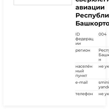
авиации
Республ
Башкорто
ID
004
федерац
ии
регион
Респ
Башк
н
населён
не у
ный
пункт
e-mail
smin
yand
телефон
не у