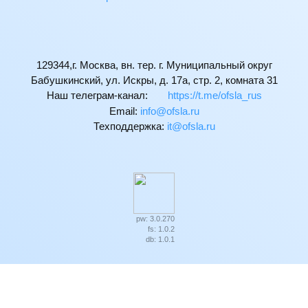
129344,г. Москва, вн. тер. г. Муниципальный округ
Бабушкинский, ул. Искры, д. 17а, стр. 2, комната 31
Наш телеграм-канал:
https://t.me/ofsla_rus
Email:
ur.alsfo@ofni
Техподдержка:
ur.alsfo@ti
pw: 3.0.270
fs: 1.0.2
db: 1.0.1