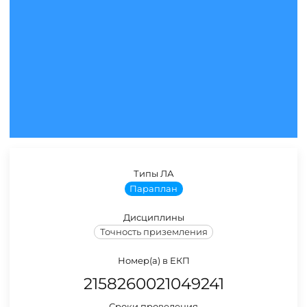
Типы ЛА
Параплан
Дисциплины
Точность приземления
Номер(а) в ЕКП
2158260021049241
Сроки проведения