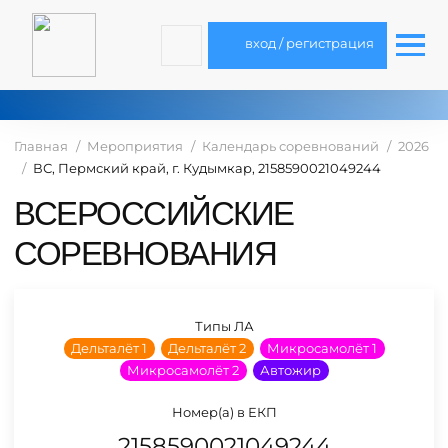
вход / регистрация
Главная
Мероприятия
Календарь соревнований
2026
ВС, Пермский край, г. Кудымкар, 2158590021049244
ВСЕРОССИЙСКИЕ
СОРЕВНОВАНИЯ
Типы ЛА
Дельталёт 1
Дельталёт 2
Микросамолёт 1
Микросамолёт 2
Автожир
Номер(а) в ЕКП
2158590021049244