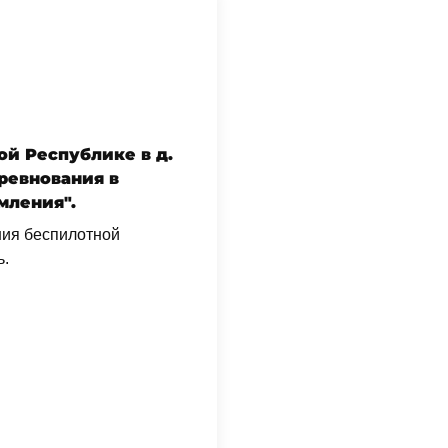
ой Республике в д.
ревнования в
мления".
ния беспилотной
ь.