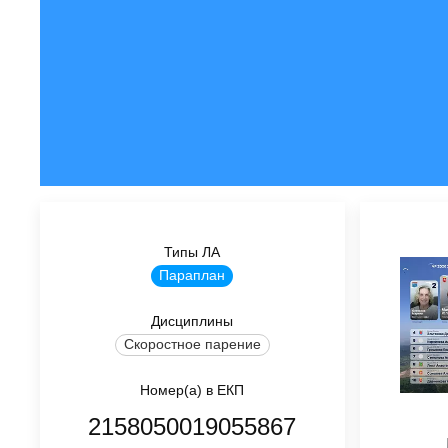
Типы ЛА
Параплан
Дисциплины
Скоростное парение
Номер(а) в ЕКП
2158050019055867