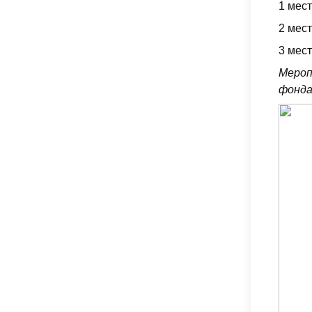
1 мес
2 мес
3 мес
Мероп
фонда