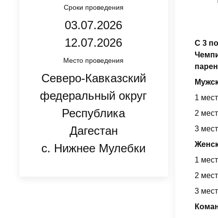
Сроки проведения
03.07.2026
12.07.2026
С 3 п
Чемпи
Место проведения
парен
Северо-Кавказский
Мужск
федеральный округ
1 мес
Республика
2 мес
Дагестан
3 мес
Женск
с. Нижнее Мулебки
1 мес
2 мес
3 мес
Коман