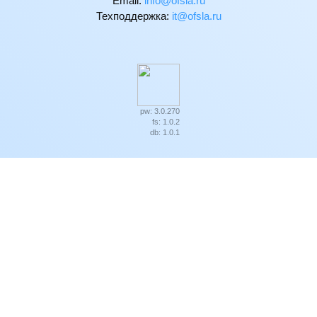
Email:
ur.alsfo@ofni
Техподдержка:
ur.alsfo@ti
pw: 3.0.270
fs: 1.0.2
db: 1.0.1