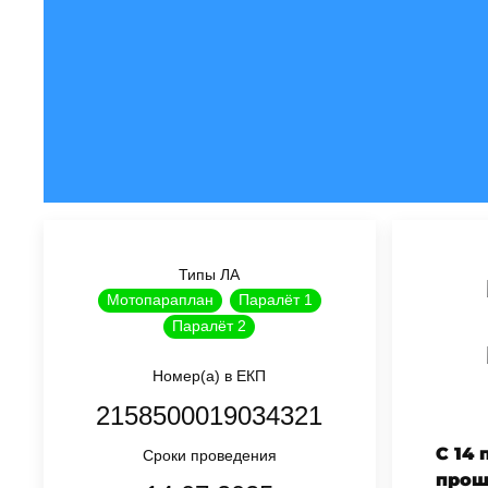
Типы ЛА
Мотопараплан
Паралёт 1
Паралёт 2
Номер(а) в ЕКП
2158500019034321
С 14
Сроки проведения
прош