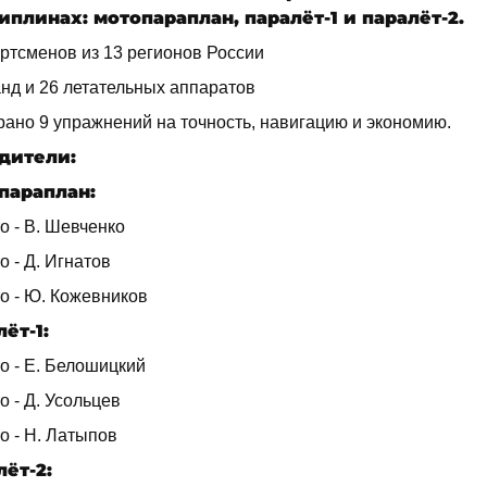
иплинах: мотопараплан, паралёт-1 и паралёт-2.
ортсменов из 13 регионов России
анд и 26 летательных аппаратов
рано 9 упражнений на точность, навигацию и экономию.
дители:
параплан:
о - В. Шевченко
о - Д. Игнатов
о - Ю. Кожевников
ёт-1:
о - Е. Белошицкий
о - Д. Усольцев
о - Н. Латыпов
ёт-2: