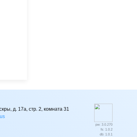
кры, д. 17а, стр. 2, комната 31
rus
pw: 3.0.270
fs: 1.0.2
db: 1.0.1