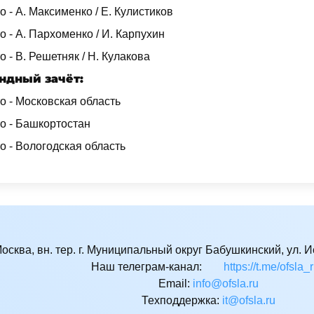
о - А. Максименко / Е. Кулистиков
о - А. Пархоменко / И. Карпухин
о - В. Решетняк / Н. Кулакова
ндный зачёт:
о - Московская область
то - Башкортостан
о - Вологодская область
Москва, вн. тер. г. Муниципальный округ Бабушкинский, ул. Ис
Наш телеграм-канал:
https://t.me/ofsla_
Email:
ur.alsfo@ofni
Техподдержка:
ur.alsfo@ti