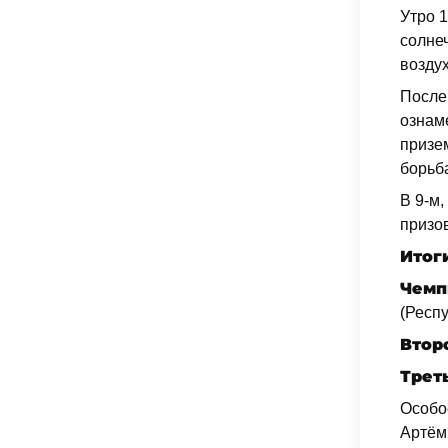
Утро 
солне
возду
После
ознам
призем
борьб
В 9-м,
призо
Итог
Чемп
(Респ
Втор
Трет
Особо
Артём 