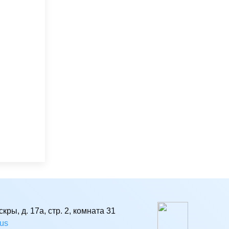
кры, д. 17а, стр. 2, комната 31
rus