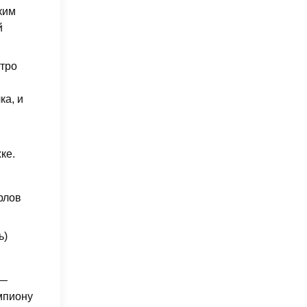
ким
й
Утро
ка, и
ке.
рлов
ь)
 —
емпиону