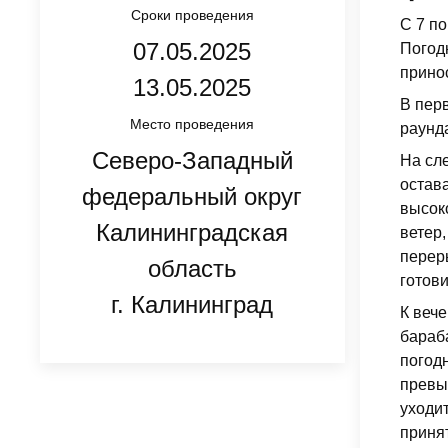
Сроки проведения
С 7 п
07.05.2025
Погод
прино
13.05.2025
В пер
Место проведения
раунд
Северо-Западный
На сле
остава
федеральный округ
высок
Калининградская
ветер,
переры
область
готов
г. Калининград
К веч
бараб
погод
превы
уходи
приня