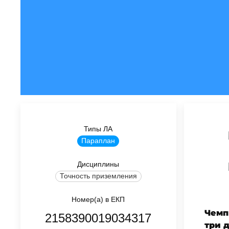
Типы ЛА
Параплан
Дисциплины
Точность приземления
Номер(а) в ЕКП
Чемп
2158390019034317
три 