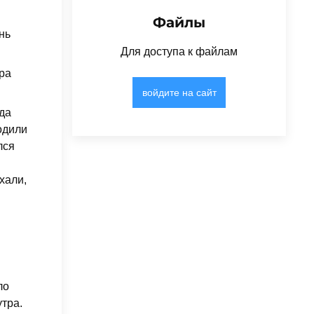
Файлы
нь
Для доступа к файлам
ра
войдите на сайт
ода
одили
лся
хали,
ло
тра.