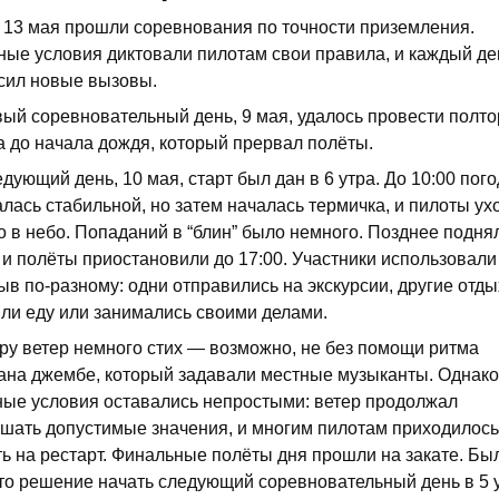
о 13 мая прошли соревнования по точности приземления.
ные условия диктовали пилотам свои правила, и каждый де
сил новые вызовы.
вый соревновательный день, 9 мая, удалось провести полто
а до начала дождя, который прервал полёты.
дующий день, 10 мая, старт был дан в 6 утра. До 10:00 пог
лась стабильной, но затем началась термичка, и пилоты ух
о в небо. Попаданий в “блин” было немного. Позднее подня
 и полёты приостановили до 17:00. Участники использовали
в по-разному: одни отправились на экскурсии, другие отды
или еду или занимались своими делами.
еру ветер немного стих — возможно, не без помощи ритма
ана джембе, который задавали местные музыканты. Однако
ные условия оставались непростыми: ветер продолжал
шать допустимые значения, и многим пилотам приходилось
ть на рестарт. Финальные полёты дня прошли на закате. Бы
то решение начать следующий соревновательный день в 5 у