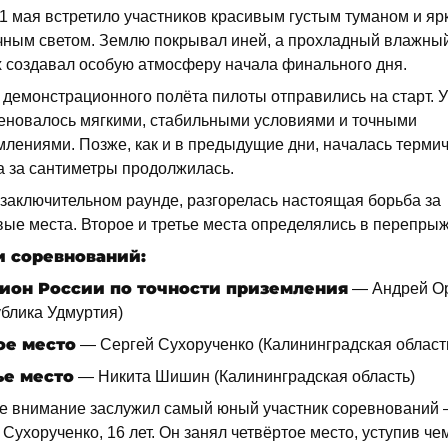
11 мая встретило участников красивым густым туманом и яр
чным светом. Землю покрывал иней, а прохладный влажны
х создавал особую атмосферу начала финального дня.
 демонстрационного полёта пилоты отправились на старт. 
еновалось мягкими, стабильными условиями и точными
лениями. Позже, как и в предыдущие дни, началась термич
а за сантиметры продолжилась.
 заключительном раунде, разгорелась настоящая борьба за
вые места. Второе и третье места определялись в перепрыж
и соревнований:
ион России по точности приземления
— Андрей О
ублика Удмуртия)
ое место
— Сергей Сухорученко (Калининградская област
ье место
— Никита Шишин (Калининградская область)
е внимание заслужил самый юный участник соревнований
Сухорученко, 16 лет. Он занял четвёртое место, уступив ч