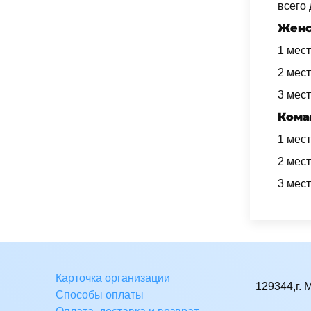
всего 
Женс
1 мес
2 мес
3 мес
Кома
1 мес
2 мес
3 мес
Карточка организации
129344,г. 
Способы оплаты