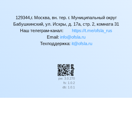
129344,г. Москва, вн. тер. г. Муниципальный округ
Бабушкинский, ул. Искры, д. 17а, стр. 2, комната 31
Наш телеграм-канал:
https://t.me/ofsla_rus
Email:
ur.alsfo@ofni
Техподдержка:
ur.alsfo@ti
pw: 3.0.270
fs: 1.0.2
db: 1.0.1