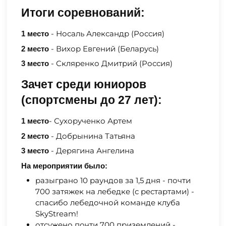
Итоги соревнований:
- Носаль Александр (Россия)
1 место
- Вихор Евгений (Беларусь)
2 место
- Скляренко Дмитрий (Россия)
3 место
Зачет среди юниоров
(спортсмены до 27 лет):
- Сухорученко Артем
1 место
- Добрынина Татьяна
2 место
- Дерягина Ангелина
3 место
На мероприятии было:
разыграно 10 раундов за 1,5 дня - почти
700 затяжек на лебедке (с рестартами) -
спасибо лебедочной команде клуба
SkyStream!
отсужено почти 700 приземлений -