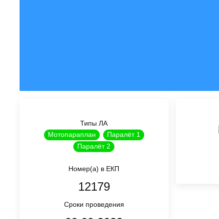
Типы ЛА
Мотопараплан
Паралёт 1
Паралёт 2
Номер(а) в ЕКП
12179
Сроки проведения