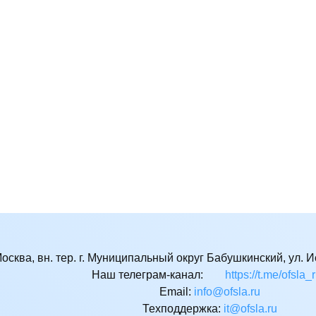
Москва, вн. тер. г. Муниципальный округ Бабушкинский, ул. Ис
Наш телеграм-канал:
https://t.me/ofsla_
Email:
ur.alsfo@ofni
Техподдержка:
ur.alsfo@ti