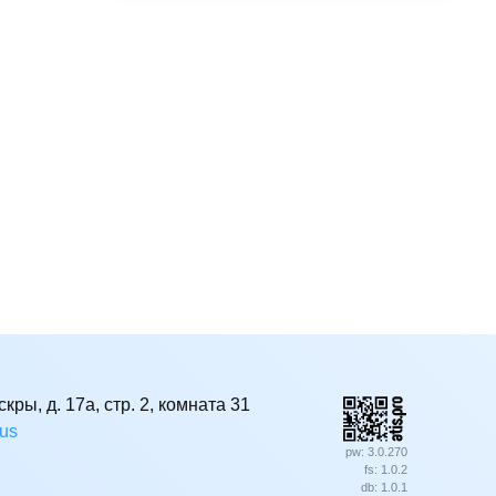
кры, д. 17а, стр. 2, комната 31
rus
pw: 3.0.270
fs: 1.0.2
db: 1.0.1