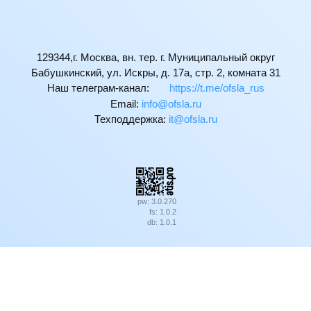
129344,г. Москва, вн. тер. г. Муниципальный округ
Бабушкинский, ул. Искры, д. 17а, стр. 2, комната 31
Наш телеграм-канал:
https://t.me/ofsla_rus
Email:
ur.alsfo@ofni
Техподдержка:
ur.alsfo@ti
pw: 3.0.270
fs: 1.0.2
db: 1.0.1