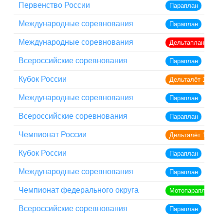
Первенство России
Параплан
Международные соревнования
Параплан
Международные соревнования
Дельтаплан кла
Всероссийские соревнования
Параплан
Кубок России
Дельталёт 1
Международные соревнования
Параплан
Всероссийские соревнования
Параплан
Чемпионат России
Дельталёт 1
Кубок России
Параплан
Международные соревнования
Параплан
Чемпионат федерального округа
Мотопараплан
Всероссийские соревнования
Параплан